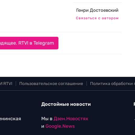
Генри Достоевский
Связаться с автором
дящее. RTVI в Telegram
И RTVI
|
Пользовательское соглашение
|
Политика обработки
Достойные новости
Ленинская
Мы в
Дзен.Новостях
и
Google.News