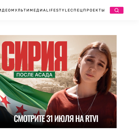
ИДЕО
МУЛЬТИМЕДИА
LIFESTYLE
СПЕЦПРОЕКТЫ