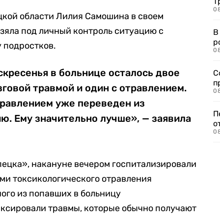
Т
08
кой области Лилия Самошина в своем
взяла под личный контроль ситуацию с
В
р
 подростков.
08
скресенья в больнице осталось двое
С
п
зговой травмой и один с отравлением.
08
равлением уже переведен из
П
ю. Ему значительно лучше», — заявила
о
08
пецка», накануне вечером госпитализировали
ми токсикологического отравления
ого из попавших в больницу
ксировали травмы, которые обычно получают