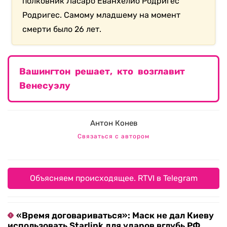
полковник Ласаро Еванхелио Родригес
Родригес. Самому младшему на момент
смерти было 26 лет.
Вашингтон решает, кто возглавит
Венесуэлу
Антон Конев
Связаться с автором
Объясняем происходящее. RTVI в Telegram
«Время договариваться»: Маск не дал Киеву
использовать Starlink для ударов вглубь РФ