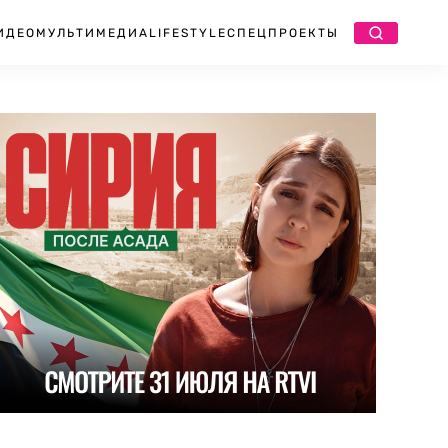
ИДЕО
МУЛЬТИМЕДИА
LIFESTYLE
СПЕЦПРОЕКТЫ