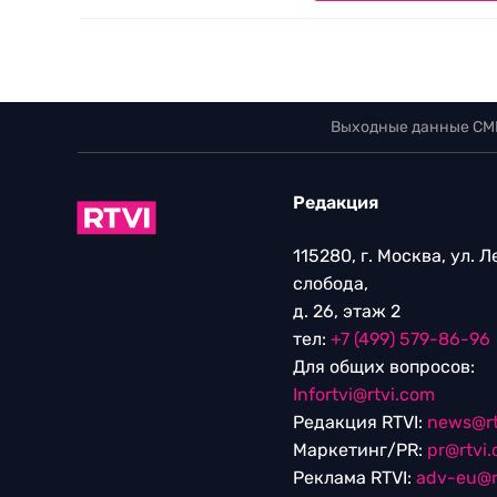
Выходные данные СМ
Редакция
115280, г. Москва, ул. 
слобода,
д. 26, этаж 2
тел:
+7 (499) 579-86-96
Для общих вопросов:
Infortvi@rtvi.com
Редакция RTVI:
news@rt
Маркетинг/PR:
pr@rtvi
Реклама RTVI:
adv-eu@r