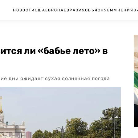
НОВОСТИ
США
ЕВРОПА
ЕВРАЗИЯ
ОБЪЯСНЯЕМ
МНЕНИЯ
В
ится ли «бабье лето» в
ие дни ожидает сухая солнечная погода