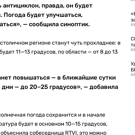
 антициклон, правда, он будет
«
 Погода будет улучшаться,
з
ться», — сообщила синоптик.
08
С
 столичном регионе станут чуть прохладнее: в
т
0
удет 11—13 градусов, по области — от 8 до 13
У
Б
0
анет повышаться — в ближайшие сутки
 дни — до 20−25 градусов», — добавила
солнечная погода сохранится и в начале
атура будет в основном 10—15 градусов,
 объяснила собеседница RTVI, это можно