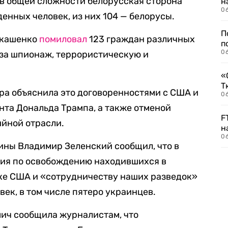
 в общей сложности белорусская сторона
н
06
енных человек, из них 104 — белорусы.
П
Лукашенко
помиловал
123 граждан различных
п
0
 за шпионаж, террористическую и
«
Т
ра объяснила это договоренностями с США и
06
та Дональда Трампа, а также отменой
F
ийной отрасли.
н
06
ины Владимир Зеленский сообщил, что в
ия по освобождению находившихся в
ке США и «сотрудничеству наших разведок»
ек, в том числе пятеро украинцев.
мич сообщила журналистам, что