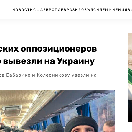
НОВОСТИ
США
ЕВРОПА
ЕВРАЗИЯ
ОБЪЯСНЯЕМ
МНЕНИЯ
В
ских оппозиционеров
 вывезли на Украину
в Бабарико и Колесникову увезли на