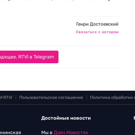
Генри Достоевский
Связаться с автором
дящее. RTVI в Telegram
И RTVI
|
Пользовательское соглашение
|
Политика обработки
Достойные новости
Ленинская
Мы в
Дзен.Новостях