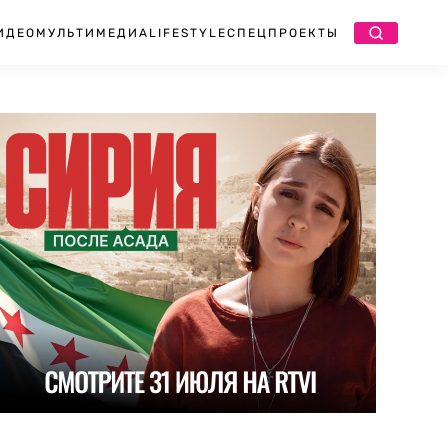
ИДЕО
МУЛЬТИМЕДИА
LIFESTYLE
СПЕЦПРОЕКТЫ