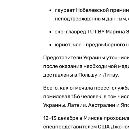
лауреат Нобелевской премии 
неподтвержденным данным, о
экс-главред TUT.BY Марина З
юрист, член предвыборного ш
Представители Украины уточнили
после оказания необходимой мед
доставлены в Польшу и Литву.
Всего, как отмечала пресс-служб
помиловал 156 человек, в том чи
Украины, Латвии, Австралии и Яп
12-13 декабря в Минске проходи
спецпредставителем США Джоном К