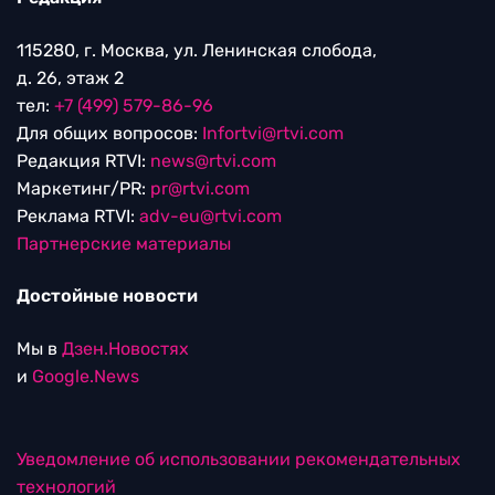
115280, г. Москва, ул. Ленинская слобода,
д. 26, этаж 2
тел:
+7 (499) 579-86-96
Для общих вопросов:
Infortvi@rtvi.com
Редакция RTVI:
news@rtvi.com
Маркетинг/PR:
pr@rtvi.com
Реклама RTVI:
adv-eu@rtvi.com
Партнерские материалы
Достойные новости
Мы в
Дзен.Новостях
и
Google.News
Уведомление об использовании рекомендательных
технологий