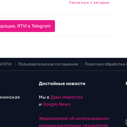
Связаться с автором
дящее. RTVI в Telegram
И RTVI
|
Пользовательское соглашение
|
Политика обработки
Достойные новости
Ленинская
Мы в
Дзен.Новостях
и
Google.News
Уведомление об использовании
рекомендательных технологий