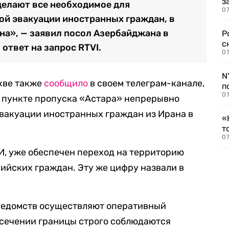
з
делают все необходимое для
07
ой эвакуации иностранных граждан, в
ана», — заявил посол Азербайджана в
Р
с
ответ на запрос RTVI.
07
N
кве также
сообщило
в своем телеграм-канале,
п
07
 пункте пропуска «Астара» непрерывно
вакуации иностранных граждан из Ирана в
«
т
07
, уже обеспечен переход на территорию
ийских граждан. Эту же цифру назвали в
ведомств осуществляют оперативный
есечении границы строго соблюдаются