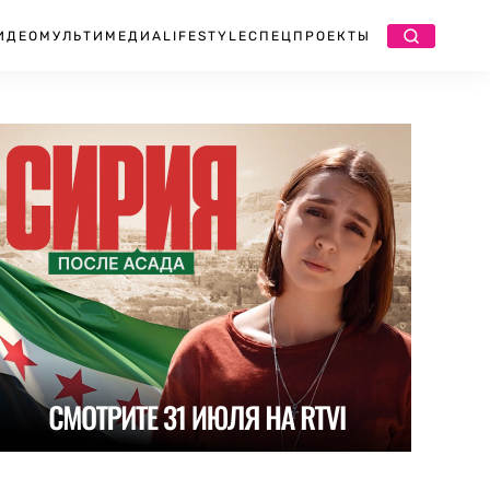
ИДЕО
МУЛЬТИМЕДИА
LIFESTYLE
СПЕЦПРОЕКТЫ