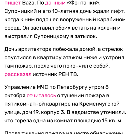
пишет
Baza. По
данным
«Фонтанки»,
Супоницкий и его 10-летняя дочь ждали лифт,
когда к ним подошел вооруженный карабином
сосед. Он заставил обоих встать на колени и
выстрелил Супоницкому в затылок.
Дочь архитектора побежала домой, а стрелок
спустился в квартиру этажом ниже и устроил
там пожар, после чего покончил с собой,
рассказал
источник РЕН ТВ.
Управление МЧС по Петербургу утром 8
октября
отчиталось
о тушении пожара в
пятикомнатной квартире на Кременчугской
улице, дом 19, корпус 3. В ведомстве уточнили,
что горела одна из комнат площадью 15 кв. м.
После тушения пожара на месте обнаружены