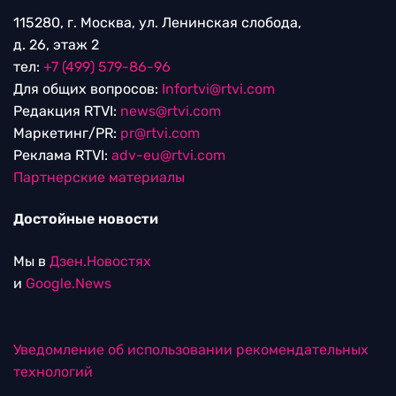
115280, г. Москва, ул. Ленинская слобода,
д. 26, этаж 2
тел:
+7 (499) 579-86-96
Для общих вопросов:
Infortvi@rtvi.com
Редакция RTVI:
news@rtvi.com
Маркетинг/PR:
pr@rtvi.com
Реклама RTVI:
adv-eu@rtvi.com
Партнерские материалы
Достойные новости
Мы в
Дзен.Новостях
и
Google.News
Уведомление об использовании рекомендательных
технологий