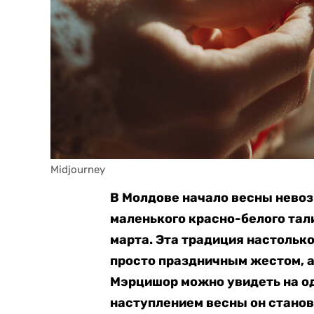
Midjourney
В Молдове начало весны нево
маленького красно-белого тал
марта. Эта традиция настолько
просто праздничным жестом, а
Мэрцишор можно увидеть на оде
наступлением весны он стано