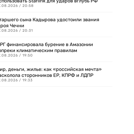
спользовать Starlink для ударов вглубь РФ
7.08.2026 / 20:58
таршего сына Кадырова удостоили звания
ероя Чечни
.08.2026 / 20:31
РГ финансировала бурение в Амазонии
опреки климатическим правилам
.08.2026 / 19:50
ир, деньги, жилье: как «российская мечта»
асколола сторонников ЕР, КПРФ и ЛДПР
.08.2026 / 19:33