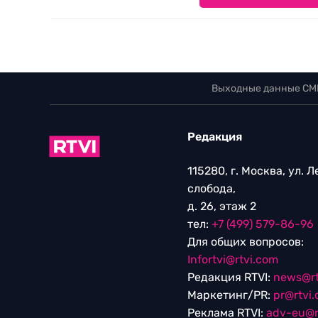
Выходные данные СМ
Редакция
115280, г. Москва, ул. 
слобода,
д. 26, этаж 2
тел:
+7 (499) 579-86-96
Для общих вопросов:
Infortvi@rtvi.com
Редакция RTVI:
news@rt
Маркетинг/PR:
pr@rtvi
Реклама RTVI:
adv-eu@r