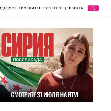
ИДЕО
МУЛЬТИМЕДИА
LIFESTYLE
СПЕЦПРОЕКТЫ