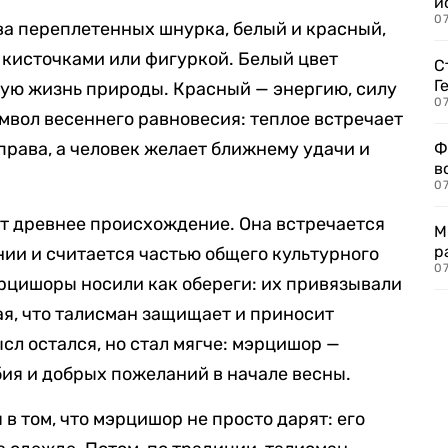
и
0
а переплетенных шнурка, белый и красный,
кисточками или фигуркой. Белый цвет
С
Г
овую жизнь природы. Красный — энергию, силу
07
имвол весеннего равновесия: теплое встречает
 права, а человек желает ближнему удачи и
Ф
в
07
т древнее происхождение. Она встречается
М
р
ынии и считается частью общего культурного
07
рцишоры носили как обереги: их привязывали
ая, что талисман защищает и приносит
ысл остался, но стал мягче: мэрцишор —
ия и добрых пожеланий в начале весны.
в том, что мэрцишор не просто дарят: его