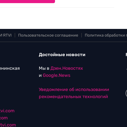
И RTVI
|
Пользовательское соглашение
|
Политика обработки
Достойные новости
Ленинская
Мы в
Дзен.Новостях
и
Google.News
Уведомление об использовании
рекомендательных технологий
vi.com
.com
tvi.com