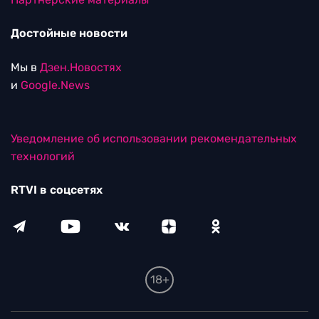
Достойные новости
Мы в
Дзен.Новостях
и
Google.News
Уведомление об использовании рекомендательных
технологий
RTVI в соцсетях
18+