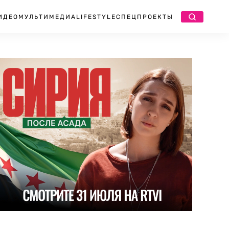
ИДЕО
МУЛЬТИМЕДИА
LIFESTYLE
СПЕЦПРОЕКТЫ