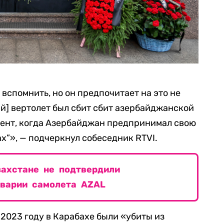
 вспомнить, но он предпочитает на это не
й] вертолет был сбит сбит азербайджанской
мент, когда Азербайджан предпринимал свою
”», — подчеркнул собеседник RTVI.
захстане не подтвердили
варии самолета АZAL
 2023 году в Карабахе были «убиты из