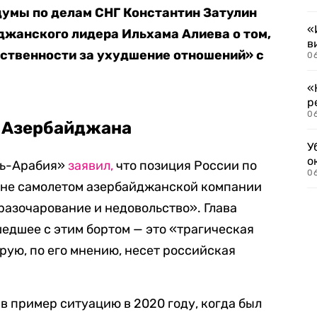
думы по делам СНГ Константин Затулин
«
джанского лидера Ильхама Алиева о том,
в
тственности за ухудшение отношений» с
06
«
р
06
т Азербайджана
У
о
ль-Арабия»
заявил,
что позиция России по
06
ане самолетом азербайджанской компании
разочарование и недовольство». Глава
едшее с этим бортом — это «трагическая
рую, по его мнению, несет российская
 пример ситуацию в 2020 году, когда был