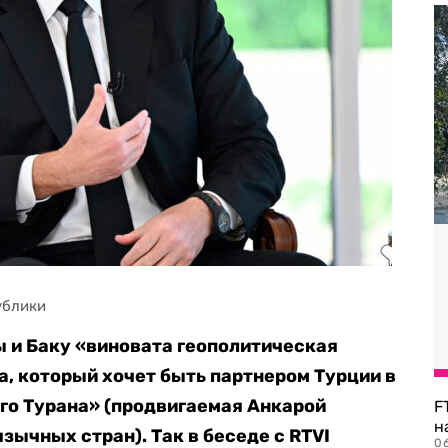
ублики
 и Баку «виновата геополитическая
, который хочет быть партнером Турции в
го Турана» (продвигаемая Анкарой
F
н
ычных стран). Так в беседе с RTVI
06