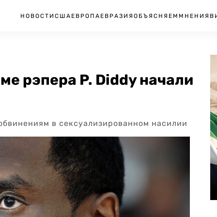
НОВОСТИ
США
ЕВРОПА
ЕВРАЗИЯ
ОБЪЯСНЯЕМ
МНЕНИЯ
В
ме рэпера P. Diddy начали
о обвинениям в сексуализированном насилии