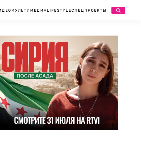
ИДЕО
МУЛЬТИМЕДИА
LIFESTYLE
СПЕЦПРОЕКТЫ