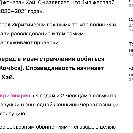
о
жонатан Хэй. Он заявляет, что был жертвой
07
2020—2021 годах.
С
звал «критически важным» то, что полиция и
з
07
али расследование и тем самым
 заслуживают проверки.
Т
н
07
перед в моем стремлении добиться
Комбса]. Справедливость начинает
«
н
 Хэй.
07
 приговорен
к 4 годам и 2 месяцам тюрьмы по
 девушки и еще одной женщины через границы
оституцию.
лее серьезным обвинениям — сговоре с целью