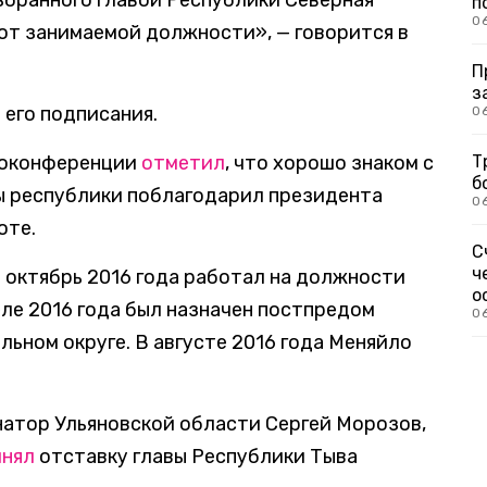
збранного главой Республики Северная
п
0
 от занимаемой должности», — говорится в
П
з
 его подписания.
0
деоконференции
отметил
, что хорошо знаком с
Т
б
ы республики поблагодарил президента
0
оте.
С
ч
о октябрь 2016 года работал на должности
о
юле 2016 года был назначен постпредом
0
ьном округе. В августе 2016 года Меняйло
атор Ульяновской области Сергей Морозов,
инял
отставку главы Республики Тыва