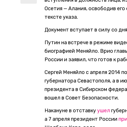
вступления в должность лица, и
Осетия — Алания, освободив его
тексте указа.
Документ вступает в силу со дня
Путин на встрече в режиме ви
биографией Меняйло. Врио глав
России и заявил, что готов к раб
Сергей Меняйло с апреля 2014 п
губернатора Севастополя, а в и
президента в Сибирском федерал
вошел в Совет Безопасности.
Накануне в отставку
ушел
губерн
а 7 апреля президент России
пр