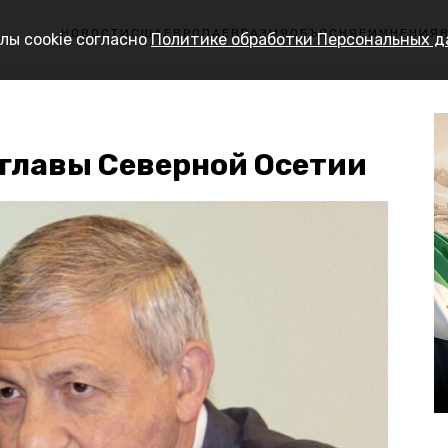
НОВОСТИ
США
ЕВРОПА
ЕВРАЗИЯ
ОБЪЯСНЯЕМ
МНЕНИЯ
лы cookie согласно
Политике обработки Персональных 
 главы Северной Осетии