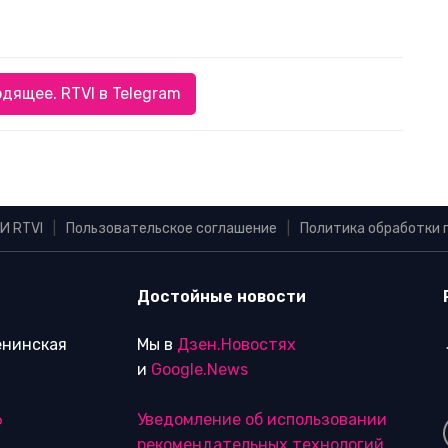
дящее. RTVI в Telegram
И RTVI
|
Пользовательское соглашение
|
Политика обработки 
Достойные новости
Ленинская
Мы в
Дзен.Новостях
и
Google.News
6
Уведомление об использовании
рекомендательных технологий