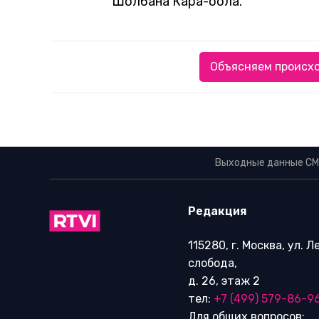
Шолбана Кара-оола.
Объясняем происхо
Выходные данные СМ
Редакция
115280, г. Москва, ул. 
слобода,
д. 26, этаж 2
тел:
+7 (499) 579-86-9
Для общих вопросов: