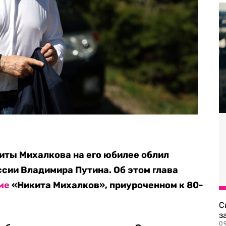
иты Михалкова на его юбилее облил
сии Владимира Путина. Об этом глава
ме
«Никита Михалков», приуроченном к 80-
С
з
0