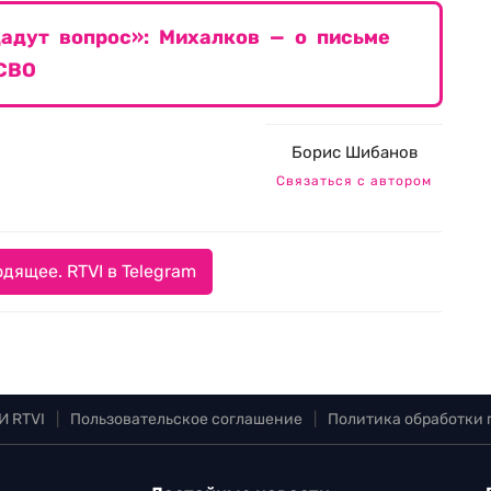
дадут вопрос»: Михалков — о письме
 СВО
Борис Шибанов
Связаться с автором
дящее. RTVI в Telegram
И RTVI
|
Пользовательское соглашение
|
Политика обработки