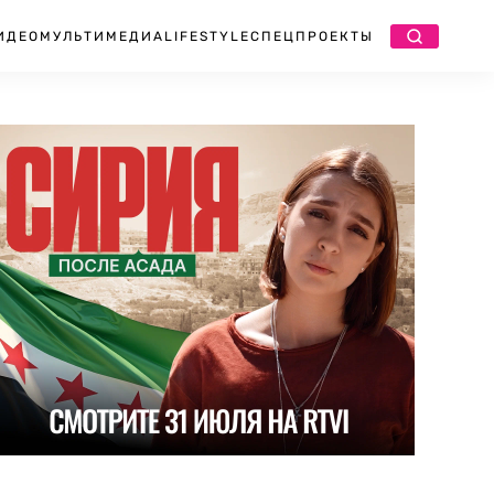
ИДЕО
МУЛЬТИМЕДИА
LIFESTYLE
СПЕЦПРОЕКТЫ