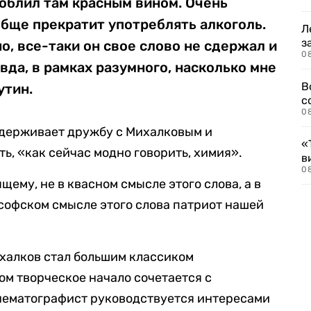
 облил там красным вином. Очень
ообще прекратит употреблять алкоголь.
Л
з
о, все-таки он свое слово не сдержал и
0
вда, в рамках разумного, насколько мне
В
утин.
с
0
ддерживает дружбу с Михалковым и
«
ь, «как сейчас модно говорить, химия».
в
0
щему, не в квасном смысле этого слова, а в
софском смысле этого слова патриот нашей
ихалков стал большим классиком
ом творческое начало сочетается с
инематографист руководствуется интересами