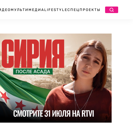
ИДЕО
МУЛЬТИМЕДИА
LIFESTYLE
СПЕЦПРОЕКТЫ