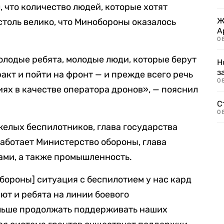
, что количество людей, которые хотят
Ж
столь велико, что Минобороны оказалось
А
0
олодые ребята, молодые люди, которые берут
Н
з
акт и пойти на фронт — и прежде всего речь
08
иях в качестве оператора дронов», — пояснил
С
08
желых беспилотников, глава государства
работает Министерство обороны, глава
ами, а также промышленность.
бороны] ситуация с беспилотием у нас кард
ют и ребята на линии боевого
альше продолжать поддерживать наших