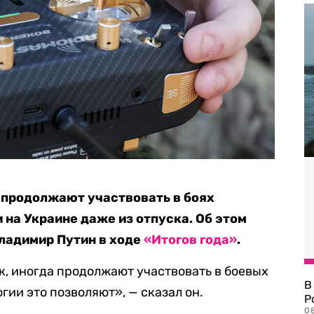
 продолжают участвовать в боях
 на Украине даже из отпуска. Об этом
ладимир Путин в ходе
«Итогов года»
.
к, иногда продолжают участвовать в боевых
В
ии это позволяют», — сказал он.
Р
08