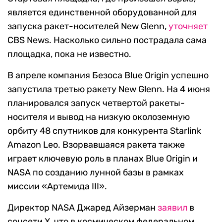
является единственной оборудованной для
запуска ракет-носителей New Glenn,
уточняет
CBS News. Насколько сильно пострадала сама
площадка, пока не известно.
В апреле компания Безоса Blue Origin успешно
запустила третью ракету New Glenn. На 4 июня
планировался запуск четвертой ракеты-
носителя и вывод на низкую околоземную
орбиту 48 спутников для конкурента Starlink
Amazon Leo. Взорвавшаяся ракета также
играет ключевую роль в планах Blue Origin и
NASA по созданию лунной базы в рамках
миссии «Артемида III».
Директор NASA Джаред Айзерман
заявил
в
соцсети X, что в космическом федеральном