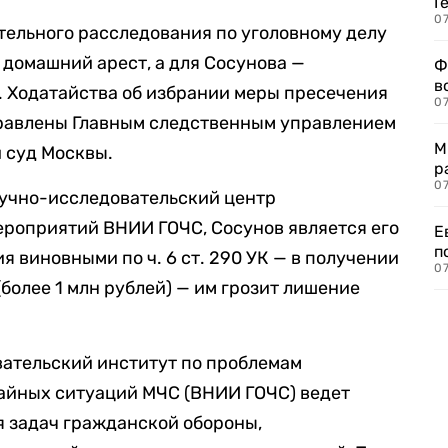
Г
07
ительного расследования по уголовному делу
 домашний арест, а для Сосунова —
Ф
в
. Ходатайства об избрании меры пресечения
07
равлены Главным следственным управлением
М
 суд Москвы.
р
07
аучно-исследовательский центр
роприятий ВНИИ ГОЧС, Сосунов является его
Е
п
я виновными по ч. 6 ст. 290 УК — в получении
07
(более 1 млн рублей) — им грозит лишение
ательский институт по проблемам
айных ситуаций МЧС (ВНИИ ГОЧС) ведет
я задач гражданской обороны,