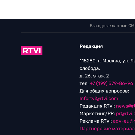
Выходные данные СМ
Редакция
115280, г. Москва, ул. 
слобода,
д. 26, этаж 2
тел:
+7 (499) 579-86-96
Для общих вопросов:
Infortvi@rtvi.com
Редакция RTVI:
news@rt
Маркетинг/PR:
pr@rtvi
Реклама RTVI:
adv-eu@r
Партнерские материа