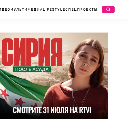
ИДЕО
МУЛЬТИМЕДИА
LIFESTYLE
СПЕЦПРОЕКТЫ