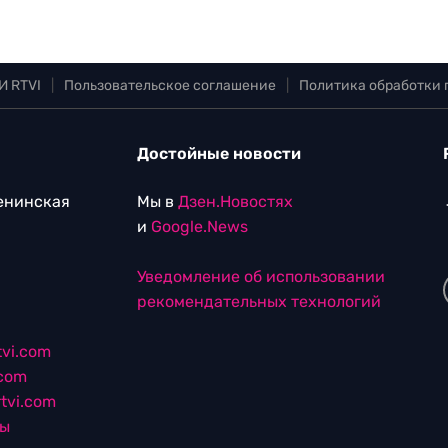
И RTVI
|
Пользовательское соглашение
|
Политика обработки
Достойные новости
Ленинская
Мы в
Дзен.Новостях
и
Google.News
Уведомление об использовании
рекомендательных технологий
vi.com
.com
tvi.com
лы