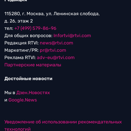
115280, г. Москва, ул. Ленинская слобода,
д. 26, этаж 2
тел:
+7 (499) 579-86-96
Для общих вопросов:
Infortvi@rtvi.com
Редакция RTVI:
news@rtvi.com
Маркетинг/PR:
pr@rtvi.com
Реклама RTVI:
adv-eu@rtvi.com
Партнерские материалы
Достойные новости
Мы в
Дзен.Новостях
и
Google.News
Уведомление об использовании рекомендательных
технологий