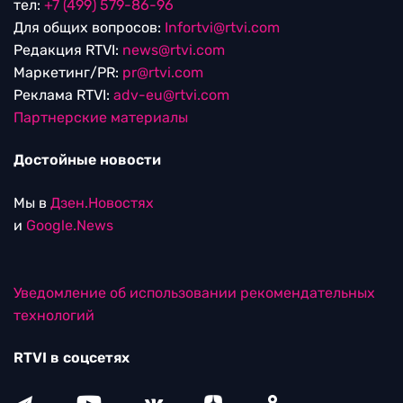
тел:
+7 (499) 579-86-96
Для общих вопросов:
Infortvi@rtvi.com
Редакция RTVI:
news@rtvi.com
Маркетинг/PR:
pr@rtvi.com
Реклама RTVI:
adv-eu@rtvi.com
Партнерские материалы
Достойные новости
Мы в
Дзен.Новостях
и
Google.News
Уведомление об использовании рекомендательных
технологий
RTVI в соцсетях