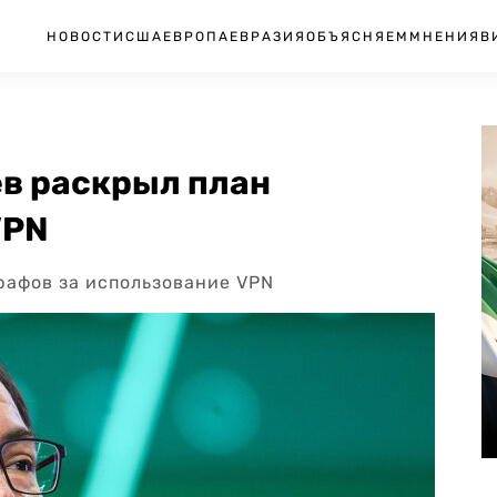
НОВОСТИ
США
ЕВРОПА
ЕВРАЗИЯ
ОБЪЯСНЯЕМ
МНЕНИЯ
В
ев раскрыл план
VPN
рафов за использование VPN