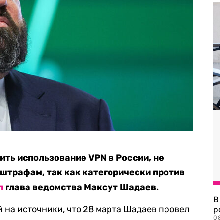
ть использование VPN в России, не
штрафам, так как категорически против
л
глава ведомства Максут Шадаев.
В
й на источники, что 28 марта Шадаев провел
р
08