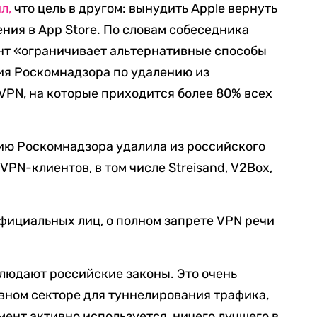
л,
что цель в другом: вынудить Apple вернуть
ия в App Store. По словам собеседника
ант «ограничивает альтернативные способы
ия Роскомнадзора по удалению из
 VPN, на которые приходится более 80% всех
нию Роскомнадзора удалила из российского
VPN-клиентов, в том числе Streisand, V2Box,
официальных лиц, о полном запрете VPN речи
людают российские законы. Это очень
вном секторе для туннелирования трафика,
мент активно используется, ничего лучшего в