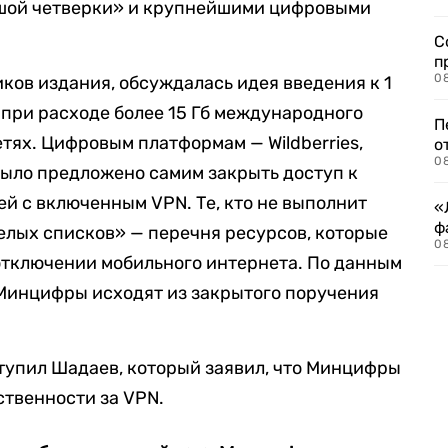
ьшой четверки» и крупнейшими цифровыми
С
п
08
ков издания, обсуждалась идея введения к 1
 при расходе более 15 Гб международного
П
тях. Цифровым платформам — Wildberries,
о
08
 было предложено самим закрыть доступ к
ей с включенным VPN. Те, кто не выполнит
«
ф
белых списков» — перечня ресурсов, которые
0
отключении мобильного интернета. По данным
 Минцифры исходят из закрытого поручения
тупил Шадаев, который заявил, что Минцифры
твенности за VPN.