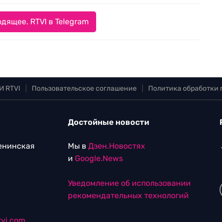
дящее. RTVI в Telegram
И RTVI
|
Пользовательское соглашение
|
Политика обработки
Достойные новости
Ленинская
Мы в
Дзен.Новостях
и
Google.News
Уведомление об использовании
рекомендательных технологий
vi.com