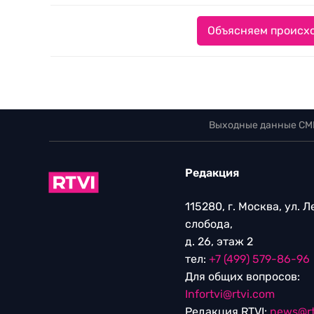
Объясняем происхо
Выходные данные СМ
Редакция
115280, г. Москва, ул. 
слобода,
д. 26, этаж 2
тел:
+7 (499) 579-86-96
Для общих вопросов:
Infortvi@rtvi.com
Редакция RTVI:
news@rt