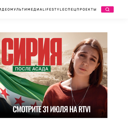
ИДЕО
МУЛЬТИМЕДИА
LIFESTYLE
СПЕЦПРОЕКТЫ