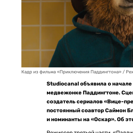
Кадр из фильма «Приключения Паддингтона» / Режи
Studiocanal объявила о начал
медвежонке Паддингтоне. Сце
создатель сериалов «Вице-пре
постоянный соавтор Саймон Бл
и номинанты на «Оскар». Об э
Режиссер третьей части, «Падди