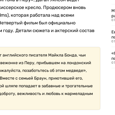
жиссерское кресло. Продюсером вновь
М
lms), которая работала над всеми
р
07
Четвертый фильм был официально
м году. Детали сюжета и актерский состав
Е
п
07
«
г английского писателя Майкла Бонда, чьи
п
двежонке из Перу, прибывшем на лондонский
07
жалуйста, позаботьтесь об этом медведе»,
 Вместе с семьей Браун, приютившей его,
ой шляпе попадает в забавные и трогательные
доброту, вежливость и любовь к мармеладным