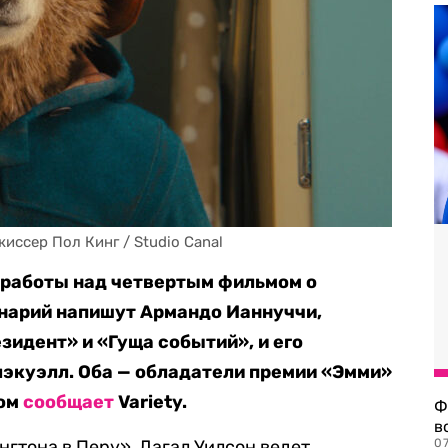
ссер Пол Кинг / Studio Canal
е работы над четвертым фильмом о
нарий напишут Армандо Ианнуччи,
зидент» и «Гуща событий», и его
экуэлл. Оба — обладатели премии «Эмми»
том
сообщает
Variety.
Ф
в
нгтона в Перу», Дагал Уилсон ведет
07