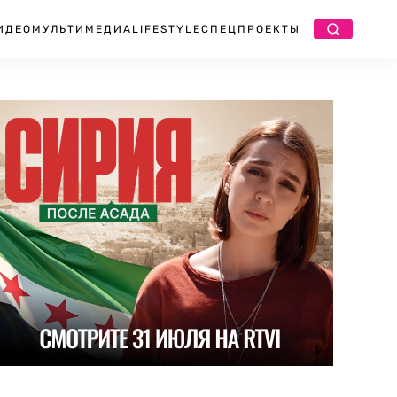
ИДЕО
МУЛЬТИМЕДИА
LIFESTYLE
СПЕЦПРОЕКТЫ