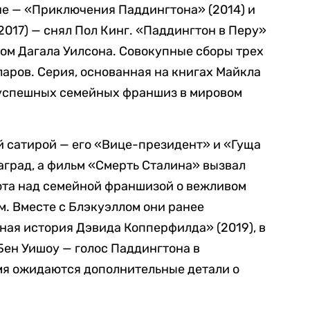
не — «Приключения Паддингтона» (2014) и
017) — снял Пол Кинг. «Паддингтон в Перу»
ом Дагала Уилсона. Совокупные сборы трех
аров. Серия, основанная на книгах Майкла
х успешных семейных франшиз в мировом
 сатирой — его «Вице-президент» и «Гуща
град, а фильм «Смерть Сталина» вызвал
ота над семейной франшизой о вежливом
. Вместе с Блэкуэллом они ранее
ая история Дэвида Копперфилда» (2019), в
Бен Уишоу — голос Паддингтона в
мя ожидаются дополнительные детали о