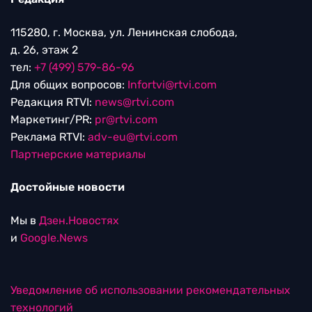
115280, г. Москва, ул. Ленинская слобода,
д. 26, этаж 2
тел:
+7 (499) 579-86-96
Для общих вопросов:
Infortvi@rtvi.com
Редакция RTVI:
news@rtvi.com
Маркетинг/PR:
pr@rtvi.com
Реклама RTVI:
adv-eu@rtvi.com
Партнерские материалы
Достойные новости
Мы в
Дзен.Новостях
и
Google.News
Уведомление об использовании рекомендательных
технологий