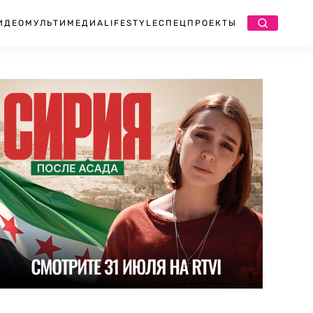
ИДЕО
МУЛЬТИМЕДИА
LIFESTYLE
СПЕЦПРОЕКТЫ