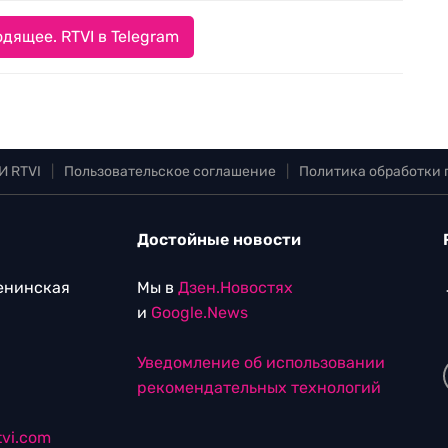
дящее. RTVI в Telegram
И RTVI
|
Пользовательское соглашение
|
Политика обработки
Достойные новости
Ленинская
Мы в
Дзен.Новостях
и
Google.News
Уведомление об использовании
рекомендательных технологий
vi.com