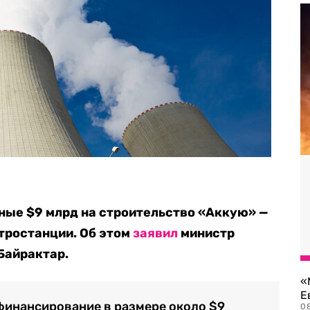
ные $9 млрд на строительство «Аккую» —
тростанции. Об этом
заявил
министр
Байрактар.
«
Е
финансирование в размере около $9
0