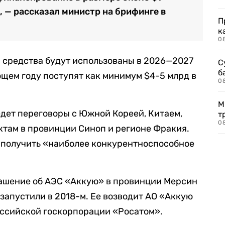
, — рассказал министр на брифинге в
П
к
0
ти средства будут использованы в 2026—2027
С
б
ющем году поступят как минимум $4-5 млрд в
0
М
едет переговоры с Южной Кореей, Китаем,
т
0
там в провинции Синоп и регионе Фракия.
т получить «наиболее конкурентноспособное
лашение об АЭС «Аккую» в провинции Мерсин
о запустили в 2018-м. Ее возводит АО «Аккую
оссийской госкорпорации «Росатом».