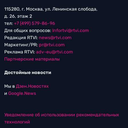
115280, г. Москва, ул. Ленинская слобода,
д. 26, этаж 2
тел:
+7 (499) 579-86-96
Для общих вопросов:
Infortvi@rtvi.com
Редакция RTVI:
news@rtvi.com
Маркетинг/PR:
pr@rtvi.com
Реклама RTVI:
adv-eu@rtvi.com
Партнерские материалы
Достойные новости
Мы в
Дзен.Новостях
и
Google.News
Уведомление об использовании рекомендательных
технологий