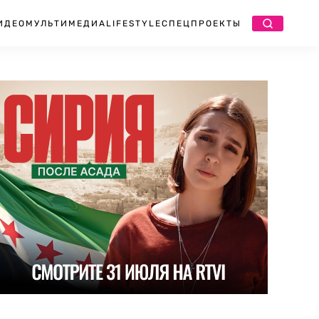
ИДЕО
МУЛЬТИМЕДИА
LIFESTYLE
СПЕЦПРОЕКТЫ