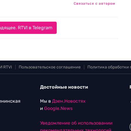
Связаться с автором
дящее. RTVI в Telegram
И RTVI
|
Пользовательское соглашение
|
Политика обработки
Достойные новости
Ленинская
Мы в
Дзен.Новостях
и
Google.News
Уведомление об использовании
рекомендательных технологий