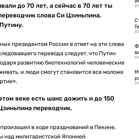
и
али до 70 лет, а сейчас в 70 лет ты
0
переводчик слова Си Цзиньпина,
С
Путину.
Г
07
ных президентом России в ответ на эти слова
Ф
в
следовавшего перевода следует, что Путин
07
годаря развитию биотехнологий человеческие
ивать, и люди смогут становится все моложе
М
р
ертие».
07
этом веке есть шанс дожить и до 150
 Цзиньпина переводчик.
произошел в ходе празднований в Пекине,
ы над милитаристской Японией.