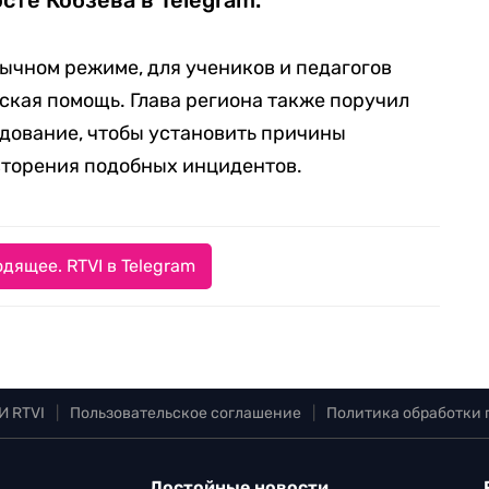
осте Кобзева в Telegram.
ычном режиме, для учеников и педагогов
ская помощь. Глава региона также поручил
дование, чтобы установить причины
вторения подобных инцидентов.
дящее. RTVI в Telegram
И RTVI
|
Пользовательское соглашение
|
Политика обработки
Достойные новости