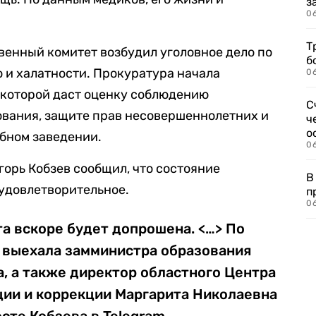
з
0
Т
енный комитет возбудил уголовное дело по
б
о и халатности. Прокуратура начала
0
 которой даст оценку соблюдению
С
ования, защите прав несовершеннолетних и
ч
о
бном заведении.
0
горь Кобзев сообщил, что состояние
В
удовлетворительное.
п
0
а вскоре будет допрошена. <…> По
 выехала замминистра образования
, а также директор областного Центра
ции и коррекции Маргарита Николаевна