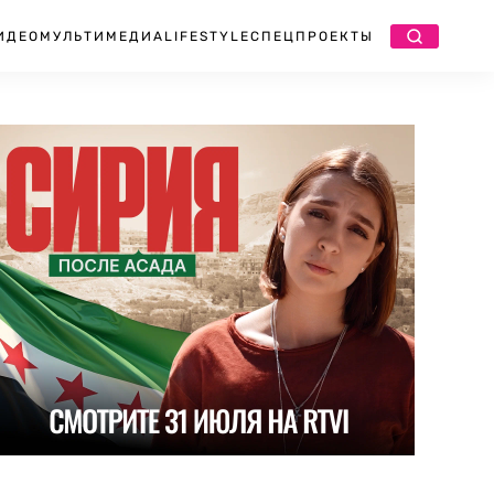
ИДЕО
МУЛЬТИМЕДИА
LIFESTYLE
СПЕЦПРОЕКТЫ