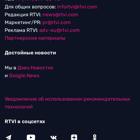
Для общих вопросов:
Infortvi@rtvi.com
Редакция RTVI:
news@rtvi.com
Маркетинг/PR:
pr@rtvi.com
Реклама RTVI:
adv-eu@rtvi.com
Партнерские материалы
Достойные новости
Мы в
Дзен.Новостях
и
Google.News
Уведомление об использовании рекомендательных
технологий
RTVI в соцсетях