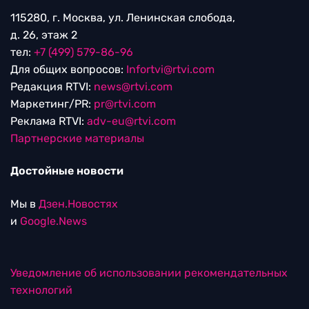
115280, г. Москва, ул. Ленинская слобода,
д. 26, этаж 2
тел:
+7 (499) 579-86-96
Для общих вопросов:
Infortvi@rtvi.com
Редакция RTVI:
news@rtvi.com
Маркетинг/PR:
pr@rtvi.com
Реклама RTVI:
adv-eu@rtvi.com
Партнерские материалы
Достойные новости
Мы в
Дзен.Новостях
и
Google.News
Уведомление об использовании рекомендательных
технологий