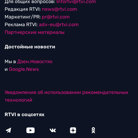
Для общих вопросов:
Infortvi@rtvi.com
Редакция RTVI:
news@rtvi.com
Маркетинг/PR:
pr@rtvi.com
Реклама RTVI:
adv-eu@rtvi.com
Партнерские материалы
Достойные новости
Мы в
Дзен.Новостях
и
Google.News
Уведомление об использовании рекомендательных
технологий
RTVI в соцсетях