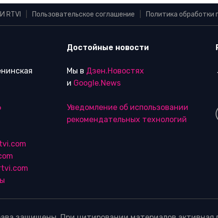
И RTVI
|
Пользовательское соглашение
|
Политика обработки 
Достойные новости
Ленинская
Мы в
Дзен.Новостях
и
Google.News
6
Уведомление об использовании
рекомендательных технологий
tvi.com
.com
tvi.com
лы
ава защищены. При цитировании материалов активная г