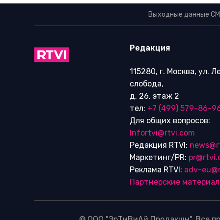
Выходные данные СМ
Редакция
115280, г. Москва, ул. 
слобода,
д. 26, этаж 2
тел:
+7 (499) 579-86-9
Для общих вопросов:
Infortvi@rtvi.com
Редакция RTVI:
news@r
Маркетинг/PR:
pr@rtvi
Реклама RTVI:
adv-eu@r
Партнерские материа
© ООО "ЭрТиВиАй Продакшн". Все пр