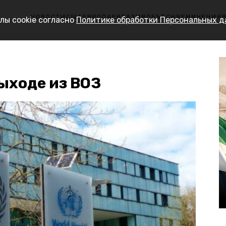
НОВОСТИ
США
ЕВРОПА
ЕВРАЗИЯ
ОБЪЯСНЯЕМ
МНЕНИЯ
лы cookie согласно
Политике обработки Персональных 
ыходе из ВОЗ