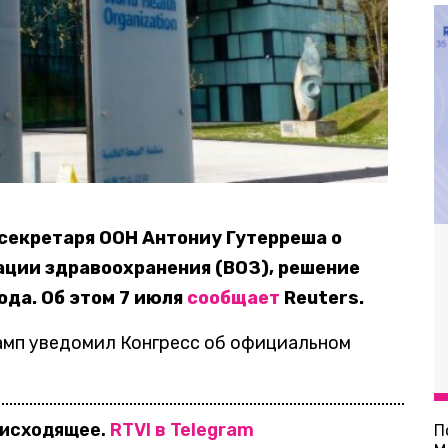
секретаря ООН Антониу Гутерреша о
ации здравоохранения (ВОЗ), решение
года. Об этом 7 июля
сообщает
Reuters.
амп уведомил Конгресс об официальном
оисходящее.
RTVI в Telegram
П