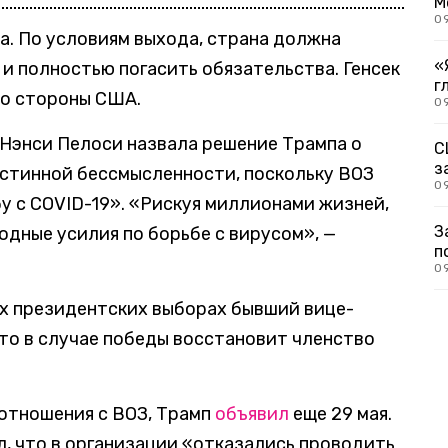
М
0
а. По условиям выхода, страна должна
«
 и полностью погасить обязательства. Генсек
г
со стороны США.
09
Нэнси Пелоси назвала решение Трампа о
С
з
истинной бессмысленности, поскольку ВОЗ
0
у с COVID-19». «Рискуя миллионами жизней,
З
дные усилия по борьбе с вирусом», —
п
0
х президентских выборах бывший вице-
что в случае победы восстановит членство
 отношения с ВОЗ, Трамп
объявил
еще 29 мая.
л, что в организации «отказались проводить