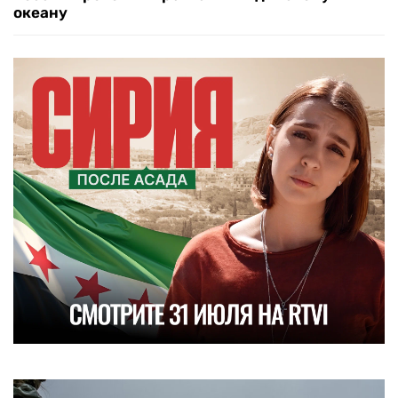
океану