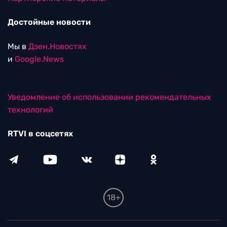
Достойные новости
Мы в
Дзен.Новостях
и
Google.News
Уведомление об использовании рекомендательных
технологий
RTVI в соцсетях
18+