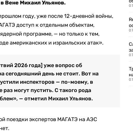
о
в Вене Михаил Ульянов.
07
прошлом году, уже после 12-дневной войны,
R
АГАТЭ доступ к отдельным объектам,
о
07
дерной программе, — но только к тем,
оде американских и израильских атак».
С
з
07
твий 2026 года] уже вопрос об
Т
на сегодняшний день не стоит. Вот на
н
07
устили инспекторов — по-моему, в
 раз могут пустить. С такого рода
облем», — отметил Михаил Ульянов.
ой поездки экспертов МАГАТЭ на АЭС
нет.