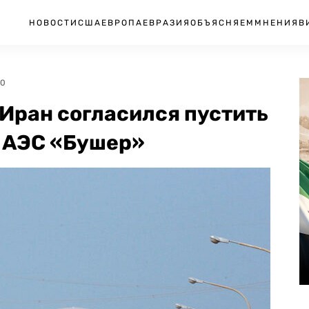
НОВОСТИ
США
ЕВРОПА
ЕВРАЗИЯ
ОБЪЯСНЯЕМ
МНЕНИЯ
В
30
 Иран согласился пустить
 АЭС «Бушер»