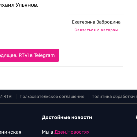
ихаил Ульянов.
Екатерина Забродина
Связаться с автором
дящее. RTVI в Telegram
И RTVI
|
Пользовательское соглашение
|
Политика обработки
Достойные новости
Ленинская
Мы в
Дзен.Новостях