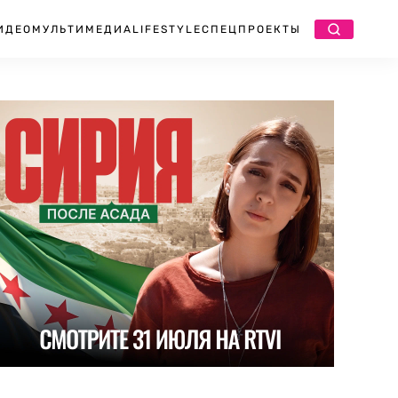
ИДЕО
МУЛЬТИМЕДИА
LIFESTYLE
СПЕЦПРОЕКТЫ