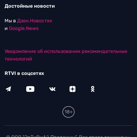
Достойные новости
Мы в
Дзен.Новостях
и
Google.News
Уведомление об использовании рекомендательных
технологий
RTVI в соцсетях
18+