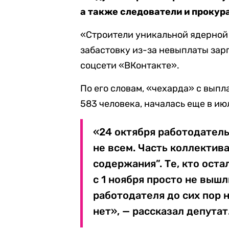
а также следователи и прокур
«Строители уникальной ядерной
забастовку из-за невыплаты зар
соцсети «ВКонтакте».
По его словам, «чехарда» с выпл
583 человека, началась еще в ию
«24 октября работодатель 
не всем. Часть коллектив
содержания”. Те, кто оста
с 1 ноября просто не выш
работодателя до сих пор 
нет», — рассказал депутат