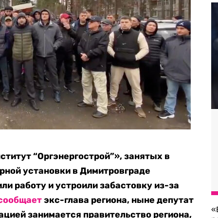
ститут “Оргэнергострой”», занятых в
рной установки в Димитровграде
ли работу и устроили забастовку из-за
сообщает
экс-глава региона, ныне депутат
«
ацией занимается правительство региона,