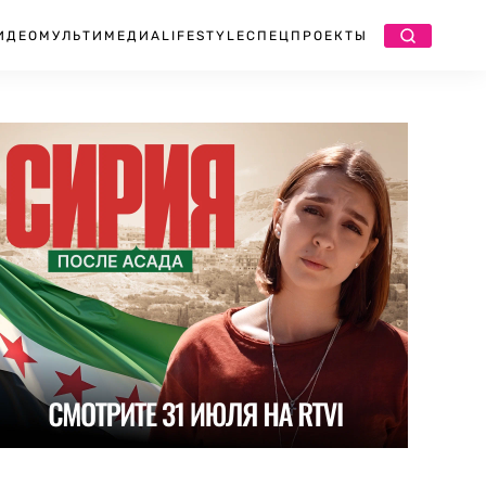
ИДЕО
МУЛЬТИМЕДИА
LIFESTYLE
СПЕЦПРОЕКТЫ