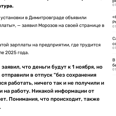
р
атура.
07
«
 установки в Димитровграде объявили
Р
платы», — заявил Морозов на своей странице в
07
С
с
атой зарплаты на предприятии, где трудится
07
ле 2025 года.
В
б
заявил, что деньги будут к 1 ноября, но
07
а отправили в отпуск “без сохранения
лся работать, ничего так и не получили и
ли на работу. Никакой информации от
нет. Понимания, что происходит, также
.