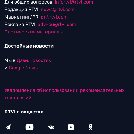
Для общих вопросов:
Infortvi@rtvi.com
Редакция RTVI:
news@rtvi.com
Маркетинг/PR:
pr@rtvi.com
Реклама RTVI:
adv-eu@rtvi.com
Партнерские материалы
Достойные новости
Мы в
Дзен.Новостях
и
Google.News
Уведомление об использовании рекомендательных
технологий
RTVI в соцсетях