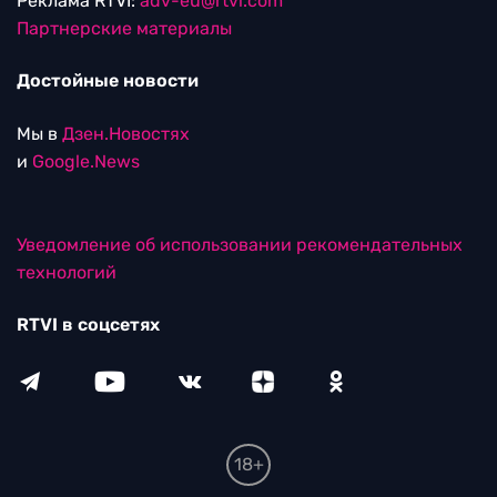
Реклама RTVI:
adv-eu@rtvi.com
Партнерские материалы
Достойные новости
Мы в
Дзен.Новостях
и
Google.News
Уведомление об использовании рекомендательных
технологий
RTVI в соцсетях
18+