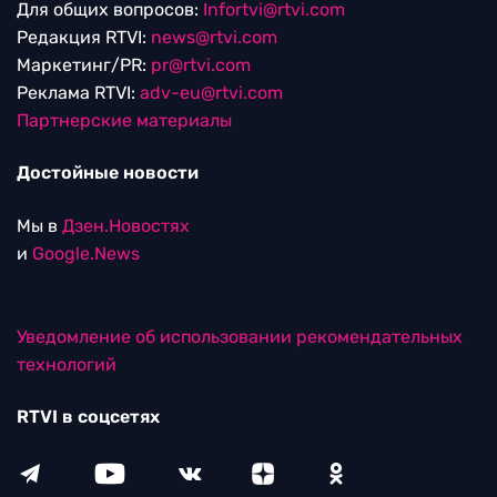
Для общих вопросов:
Infortvi@rtvi.com
Редакция RTVI:
news@rtvi.com
Маркетинг/PR:
pr@rtvi.com
Реклама RTVI:
adv-eu@rtvi.com
Партнерские материалы
Достойные новости
Мы в
Дзен.Новостях
и
Google.News
Уведомление об использовании рекомендательных
технологий
RTVI в соцсетях