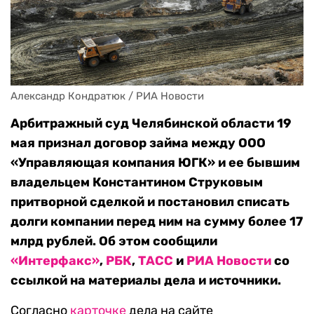
Александр Кондратюк / РИА Новости
Арбитражный суд Челябинской области 19
мая признал договор займа между ООО
«Управляющая компания ЮГК» и ее бывшим
владельцем Константином Струковым
притворной сделкой и постановил списать
долги компании перед ним на сумму более 17
млрд рублей. Об этом сообщили
«Интерфакс»
,
РБК
,
ТАСС
и
РИА Новости
со
ссылкой на материалы дела и источники.
Согласно
карточке
дела на сайте