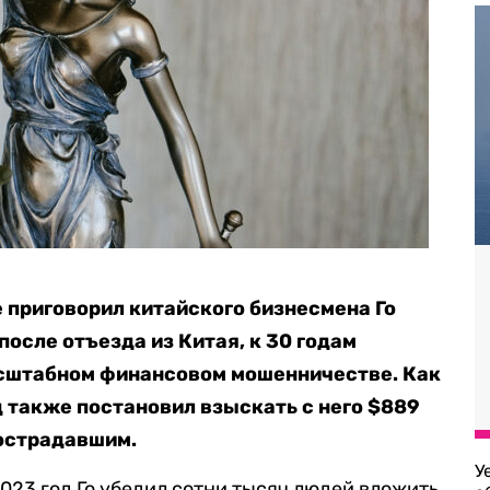
приговорил китайского бизнесмена Го
осле отъезда из Китая, к 30 годам
асштабном финансовом мошенничестве. Как
д также постановил взыскать с него $889
пострадавшим.
У
2023 год Го убедил сотни тысяч людей вложить