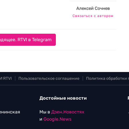
Алексей Сочнев
Связаться с автором
дящее. RTVI в Telegram
И RTVI
|
Пользовательское соглашение
|
Политика обработки
Достойные новости
Ленинская
Мы в
Дзен.Новостях
и
Google.News