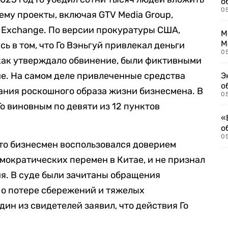
о
0
ему проекты, включая GTV Media Group,
ya Exchange. По версии прокуратуры США,
М
М
 в том, что Го Вэньгуй привлекал деньги
05
 как утверждало обвинение, были фиктивными
е. На самом деле привлеченные средства
Э
о
ания роскошного образа жизни бизнесмена. В
05
о виновным по девяти из 12 пунктов
«
о
05
что бизнесмен воспользовался доверием
ократических перемен в Китае, и не признал
ия. В суде были зачитаны обращения
 о потере сбережений и тяжелых
дин из свидетелей заявил, что действия Го