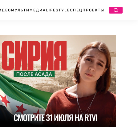
ИДЕО
МУЛЬТИМЕДИА
LIFESTYLE
СПЕЦПРОЕКТЫ