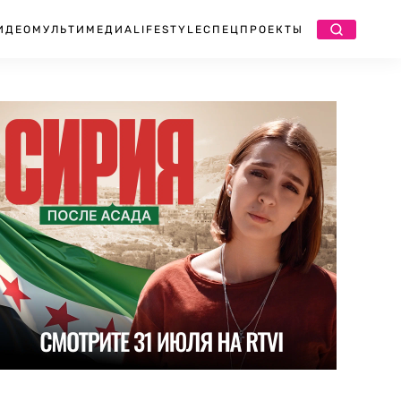
ИДЕО
МУЛЬТИМЕДИА
LIFESTYLE
СПЕЦПРОЕКТЫ