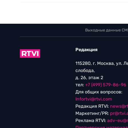
Выходные данные СМ
Редакция
115280, г. Москва, ул. 
слобода,
д. 26, этаж 2
тел:
+7 (499) 579-86-96
Для общих вопросов:
Infortvi@rtvi.com
Редакция RTVI:
news@rt
Маркетинг/PR:
pr@rtvi
Реклама RTVI:
adv-eu@r
Партнерские материа