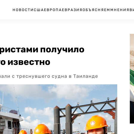
НОВОСТИ
США
ЕВРОПА
ЕВРАЗИЯ
ОБЪЯСНЯЕМ
МНЕНИЯ
В
уристами получило
то известно
вали с треснувшего судна в Таиланде