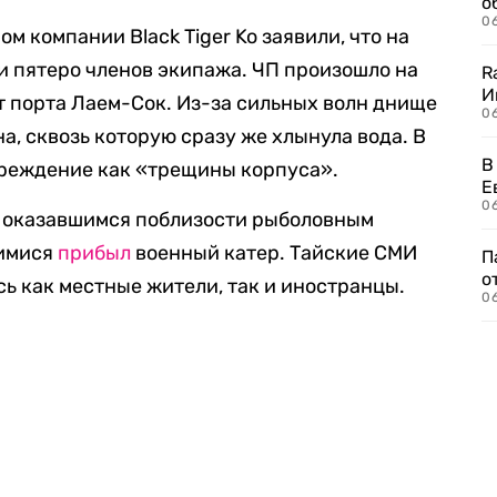
о
06
 компании Black Tiger Ko заявили, что на
и пятеро членов экипажа. ЧП произошло на
R
И
т порта Лаем-Сок. Из-за сильных волн днище
0
а, сквозь которую сразу же хлынула вода. В
В
реждение как «трещины корпуса».
Е
06
а оказавшимся поблизости рыболовным
шимися
прибыл
военный катер. Тайские СМИ
П
о
ись как местные жители, так и иностранцы.
06