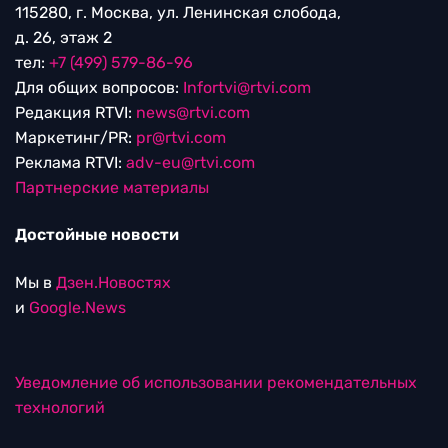
115280, г. Москва, ул. Ленинская слобода,
д. 26, этаж 2
тел:
+7 (499) 579-86-96
Для общих вопросов:
Infortvi@rtvi.com
Редакция RTVI:
news@rtvi.com
Маркетинг/PR:
pr@rtvi.com
Реклама RTVI:
adv-eu@rtvi.com
Партнерские материалы
Достойные новости
Мы в
Дзен.Новостях
и
Google.News
Уведомление об использовании рекомендательных
технологий