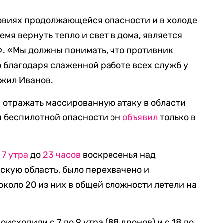
словиях продолжающейся опасности и в холоде
емя вернуть тепло и свет в дома, является
. «Мы должны понимать, что противник
о благодаря слаженной работе всех служб у
ожил Иванов.
 отражать массированную атаку в области
ой беспилотной опасности он
объявил
только в
 7 утра
до
23 часов
воскресенья над
скую область, было перехвачено и
около 20 из них в общей сложности летели на
сходили с 7 до 9 утра (88 дронов) и с 18 до