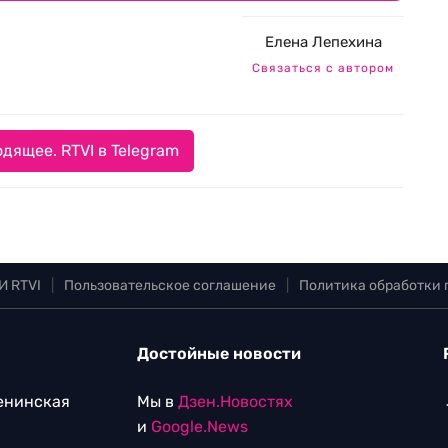
Елена Лепехина
Связаться с автором
дящее. RTVI в Telegram
И RTVI
|
Пользовательское соглашение
|
Политика обработки
Достойные новости
Ленинская
Мы в
Дзен.Новостях
и
Google.News