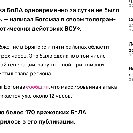
г
09
ва БпЛА одновременно за сутки не было
, — написал Богомаз в своем телеграм-
С
з
истических действиях ВСУ».
0
Л
абжение в Брянске и пяти районах области
з
трех часов. Это было сделано в том числе
0
ой генерации, закупленной при помощи
В
етил глава региона.
с
0
ра Богомаз
сообщил
, что массированная атака
жается уже около 12 часов.
о более 170 вражеских БпЛА
рилось в его публикации.