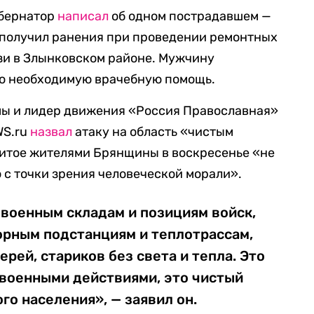
убернатор
написал
об одном пострадавшем —
получил ранения при проведении ремонтных
зи в Злынковском районе. Мужчину
сю необходимую врачебную помощь.
мы и лидер движения «Россия Православная»
WS.ru
назвал
атаку на область «чистым
житое жителями Брянщины в воскресенье «не
с точки зрения человеческой морали».
 военным складам и позициям войск,
орным подстанциям и теплотрассам,
рей, стариков без света и тепла. Это
 военными действиями, это чистый
го населения», — заявил он.