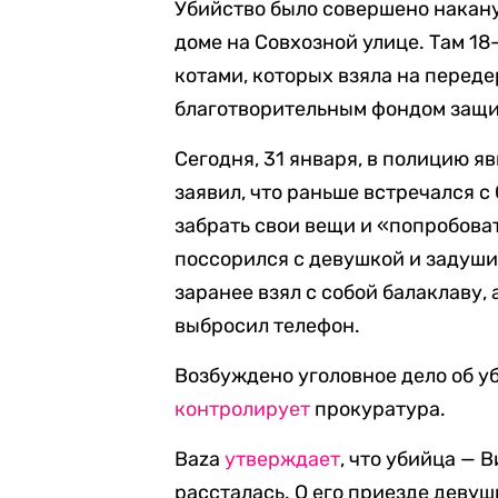
Убийство было совершено накану
доме на Совхозной улице. Там 18
котами, которых взяла на переде
благотворительным фондом защи
Сегодня, 31 января, в полицию я
заявил, что раньше встречался с 
забрать свои вещи и «попробова
поссорился с девушкой и задушил
заранее взял с собой балаклаву,
выбросил телефон.
Возбуждено уголовное дело об уби
контролирует
прокуратура.
Baza
утверждает
, что убийца — 
рассталась. О его приезде девуш