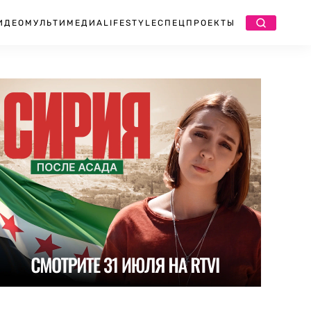
ИДЕО
МУЛЬТИМЕДИА
LIFESTYLE
СПЕЦПРОЕКТЫ