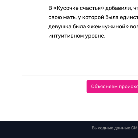
В «Кусочке счастья» добавили, ч
свою мать, у которой была единс
девушка была «жемчужиной» вол
интуитивном уровне.
Объясняем происхо
Выходные данные СМ