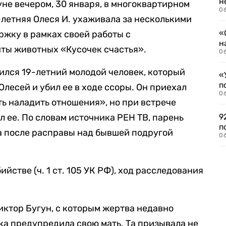
н
не вечером, 30 января, в многоквартирном
06
-летняя Олеся И. ухаживала за несколькими
«
ржку в рамках своей работы с
н
ты животных «Кусочек счастья».
06
вился 19-летний молодой человек, который
«
п
Олесей и убил ее в ходе ссоры. Он приехал
0
ть наладить отношения», но при встрече
 ее. По словам источника РЕН ТВ, парень
9
п
 а после расправы над бывшей подругой
0
йстве (ч. 1 ст. 105 УК РФ), ход расследования
Виктор Бугун, с которым жертва недавно
ка предупредила свою мать. Та призывала не