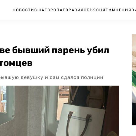
НОВОСТИ
США
ЕВРОПА
ЕВРАЗИЯ
ОБЪЯСНЯЕМ
МНЕНИЯ
В
кве бывший парень убил
итомцев
 бывшую девушку и сам сдался полиции