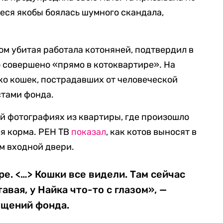
леся якобы боялась шумного скандала,
ом убитая работала котоняней, подтвердил в
о совершено «прямо в котоквартире». На
ко кошек, пострадавших от человеческой
стами фонда.
й фотографиях из квартиры, где произошло
ля корма. РЕН ТВ
показал
, как котов выносят в
м входной двери.
ре. <…> Кошки все видели. Там сейчас
авая, у Найка что-то с глазом», —
бщений фонда.