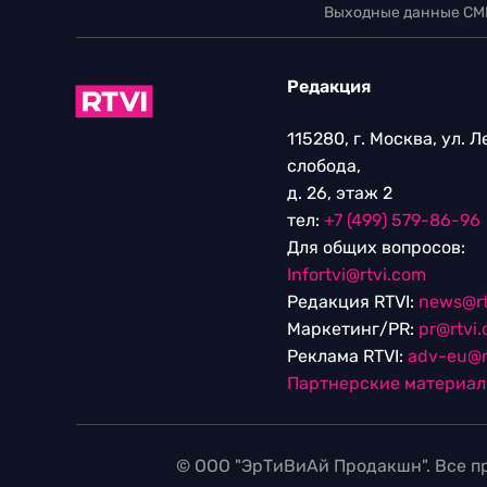
Выходные данные СМ
Редакция
115280, г. Москва, ул. 
слобода,
д. 26, этаж 2
тел:
+7 (499) 579-86-96
Для общих вопросов:
Infortvi@rtvi.com
Редакция RTVI:
news@rt
Маркетинг/PR:
pr@rtvi
Реклама RTVI:
adv-eu@r
Партнерские материа
© ООО "ЭрТиВиАй Продакшн". Все пр