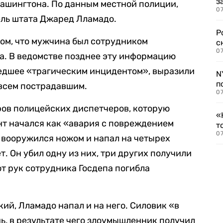
з
Вашингтона. По данным местной полиции,
07
ль штата Джаред Лламадо.
Р
ом, что мужчина был сотрудником
с
07
а. В ведомстве позднее эту информацию
едшее «трагическим инцидентом», выразили
N
п
всем пострадавшим.
07
ров полицейских диспетчеров, которую
«
ент начался как «авария с повреждением
т
07
 вооружился ножом и напал на четырех
т. Он убил одну из них, три других получили
от рук сотрудника Госдепа погибла
ий, Лламадо напал и на него. Силовик «в
ь, в результате чего злоумышленник получил