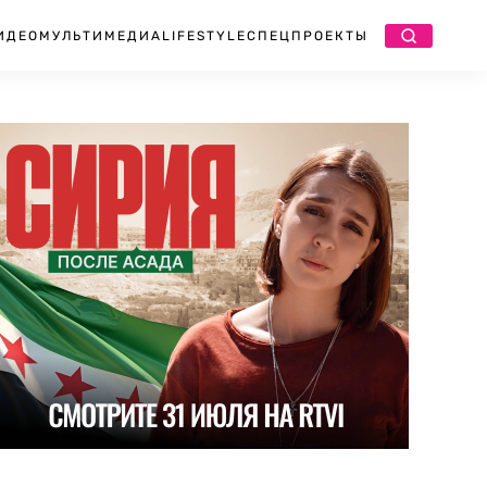
ИДЕО
МУЛЬТИМЕДИА
LIFESTYLE
СПЕЦПРОЕКТЫ