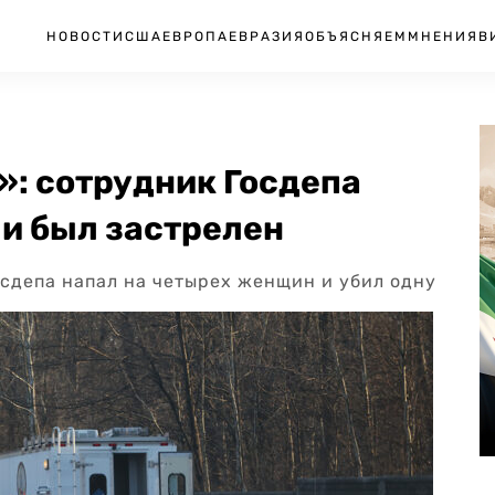
НОВОСТИ
США
ЕВРОПА
ЕВРАЗИЯ
ОБЪЯСНЯЕМ
МНЕНИЯ
В
»: сотрудник Госдепа
 и был застрелен
осдепа напал на четырех женщин и убил одну