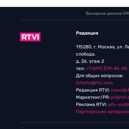
Выходные данные СМ
Редакция
115280, г. Москва, ул. 
слобода,
д. 26, этаж 2
тел:
+7 (499) 579-86-96
Для общих вопросов:
Infortvi@rtvi.com
Редакция RTVI:
news@rt
Маркетинг/PR:
pr@rtvi
Реклама RTVI:
adv-eu@r
Партнерские материа