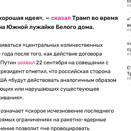
с
0
 хорошая идея», —
сказал
Трамп во время
«
в
на Южной лужайке Белого дома.
0
«
рживаться «центральных количественных
с
года после того, как действие договора
08
, Путин
заявил
22 сентября на совещании с
С
резидент отметил, что российская сторона
Т
08
 США «будут действовать аналогичным образом
вающих или нарушающих существующее
живания».
 означает «скорое исчезновение последнего
рямых ограничениях на ракетно-ядерные
анение позволит «не провоцировать