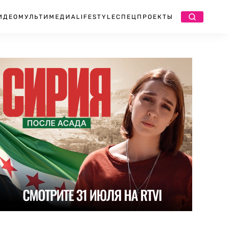
ИДЕО
МУЛЬТИМЕДИА
LIFESTYLE
СПЕЦПРОЕКТЫ