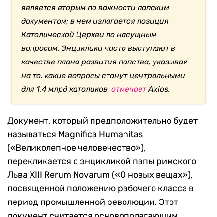
является вторым по важности папским
документом; в нем излагается позиция
Католической Церкви по насущным
вопросам. Энциклики часто выступают в
качестве плана развития папства,
указывая
на то, какие вопросы станут центральными
для 1,4 млрд католиков,
отмечает
Axios.
Документ, который предположительно будет
называться Magnifica Humanitas
(«Великолепное человечество»),
перекликается с энцикликой папы римского
Льва XIII Rerum Novarum («О новых вещах»),
посвященной положению рабочего класса в
период промышленной революции. Этот
документ считается основополагающим