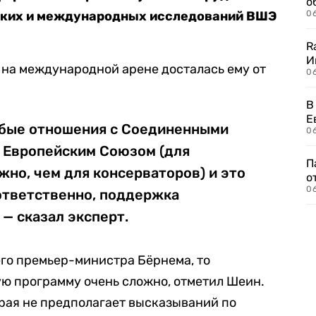
о
ских и международных исследований ВШЭ
06
R
И
 на международной арене досталась ему от
0
В
Е
собые отношения с Соединенными
06
с Европейским Союзом (для
П
жно, чем для консерваторов) и это
о
06
ответственно, поддержка
 — сказал эксперт.
го премьер-министра Бёрнема, то
ю программу очень сложно, отметил Шеин.
рая не предполагает высказываний по