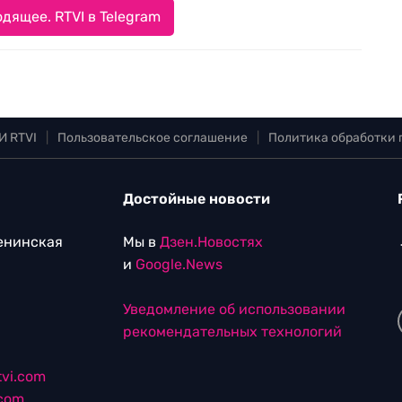
дящее. RTVI в Telegram
И RTVI
|
Пользовательское соглашение
|
Политика обработки
Достойные новости
Ленинская
Мы в
Дзен.Новостях
и
Google.News
Уведомление об использовании
рекомендательных технологий
vi.com
.com