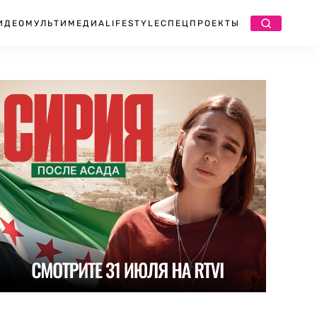
ИДЕО
МУЛЬТИМЕДИА
LIFESTYLE
СПЕЦПРОЕКТЫ