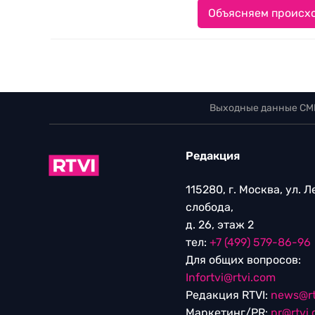
Объясняем происхо
Выходные данные СМ
Редакция
115280, г. Москва, ул. 
слобода,
д. 26, этаж 2
тел:
+7 (499) 579-86-96
Для общих вопросов:
Infortvi@rtvi.com
Редакция RTVI:
news@rt
Маркетинг/PR:
pr@rtvi