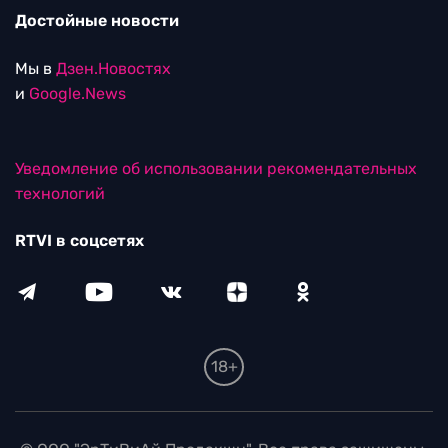
Достойные новости
Мы в
Дзен.Новостях
и
Google.News
Уведомление об использовании рекомендательных
технологий
RTVI в соцсетях
18+