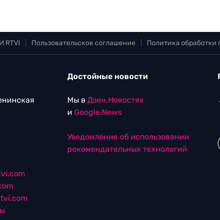
И RTVI
|
Пользовательское соглашение
|
Политика обработки
Достойные новости
Ленинская
Мы в
Дзен.Новостях
и
Google.News
Уведомление об использовании
рекомендательных технологий
vi.com
.com
tvi.com
лы