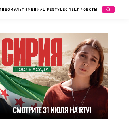
ИДЕО
МУЛЬТИМЕДИА
LIFESTYLE
СПЕЦПРОЕКТЫ