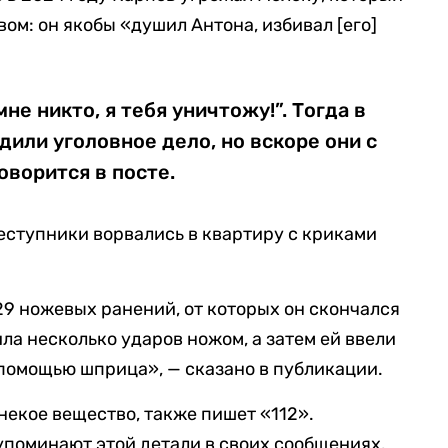
ом: он якобы «душил Антона, избивал [его]
не никто, я тебя уничтожу!”. Тогда в
или уголовное дело, но вскоре они с
оворится в посте.
еступники ворвались в квартиру с криками
9 ножевых ранений, от которых он скончался
ла несколько ударов ножом, а затем ей ввели
 помощью шприца», — сказано в публикации.
 некое вещество, также пишет «112».
поминают этой детали в своих сообщениях.