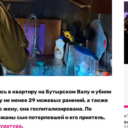
сь в квартиру на Бутырском Валу и убили
у не менее 29 ножевых ранений, а также
ю жену, она госпитализирована. По
«
жаны сын потерпевшей и его приятель,
в
куратура
.
0