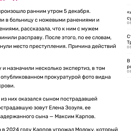
произошло ранним утром 5 декабря.
«
с
ли в больницу с ножевыми ранениями и
08
иями, рассказала, что к ним с мужем
С
инили расправу. После этого, по ее словам,
Т
нули место преступления. Причина действий
08
В
р
 и назначили несколько экспертиз, в том
08
 опубликованном прокуратурой фото видна
крови.
 из них оказался сыном пострадавшей
пострадавшую зовут Елена Зозуля, ее
задержанного сына — Максим Карпов.
 в 2024 году Карпов угрожал Молоку, который