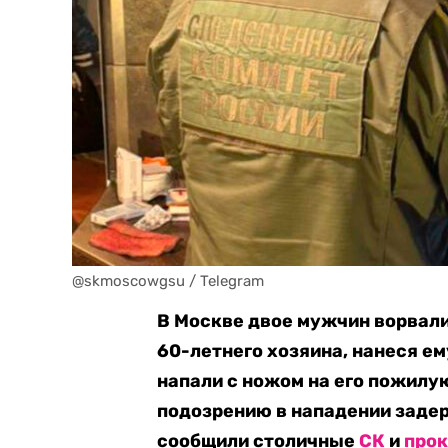
@skmoscowgsu / Telegram
В Москве двое мужчин ворвали
60-летнего хозяина, нанеся ем
напали с ножом на его пожилу
подозрению в нападении задер
сообщили столичные
СК
и
про