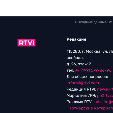
Выходные данные СМ
Редакция
115280, г. Москва, ул. 
слобода,
д. 26, этаж 2
тел:
+7 (499) 579-86-96
Для общих вопросов:
Infortvi@rtvi.com
Редакция RTVI:
news@rt
Маркетинг/PR:
pr@rtvi
Реклама RTVI:
adv-eu@r
Партнерские материа