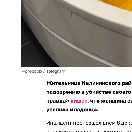
@procspb / Telegram
Жительница Калининского рай
подозрению в убийстве своег
правда»
пишет
, что женщина с
утопила младенца.
Инцидент произошел днем 8 дека
перекрыла младенцу доступ к ки