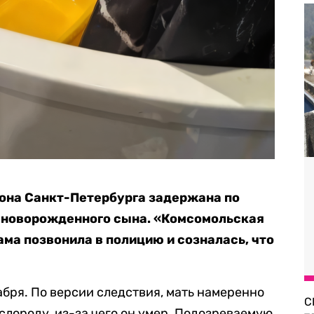
она Санкт-Петербурга задержана по
о новорожденного сына. «Комсомольская
ама позвонила в полицию и созналась, что
бря. По версии следствия, мать намеренно
С
слороду, из-за чего он умер. Подозреваемую