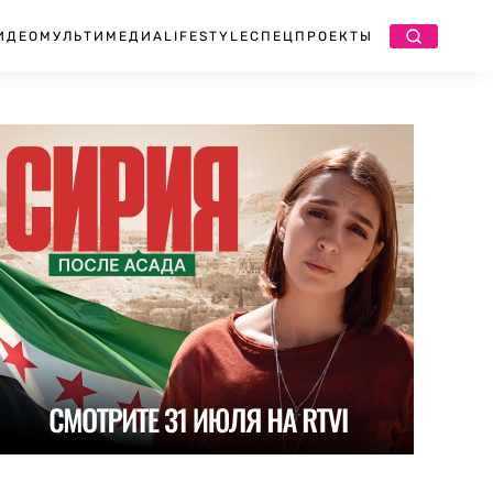
ИДЕО
МУЛЬТИМЕДИА
LIFESTYLE
СПЕЦПРОЕКТЫ