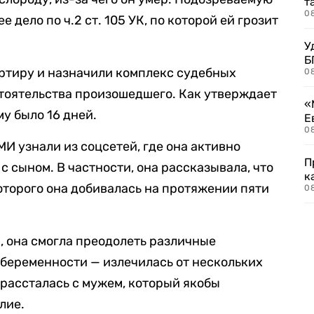
т
0
 дело по ч.2 ст. 105 УК, по которой ей грозит
У
Б
ртиру и назначили комплекс судебных
0
тоятельства произошедшего. Как утверждает
«
у было 16 дней.
Е
0
И узнали из соцсетей, где она активно
П
с сыном. В частности, она рассказывала, что
к
которого она добивалась на протяжении пяти
0
, она смогла преодолеть различные
 беременности — излечилась от нескольких
и рассталась с мужем, который якобы
лие.