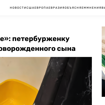
НОВОСТИ
США
ЕВРОПА
ЕВРАЗИЯ
ОБЪЯСНЯЕМ
МНЕНИЯ
В
ее»: петербурженку
новорожденного сына