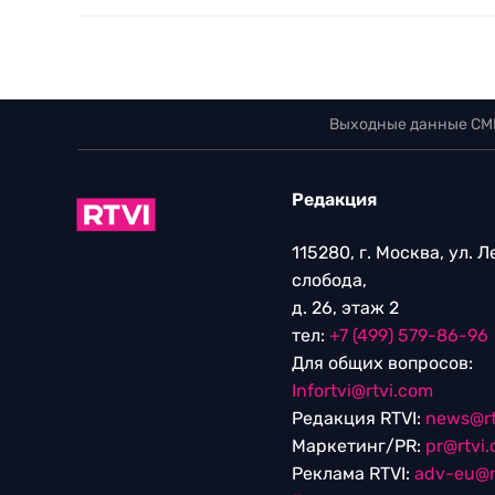
Выходные данные СМ
Редакция
115280, г. Москва, ул. 
слобода,
д. 26, этаж 2
тел:
+7 (499) 579-86-96
Для общих вопросов:
Infortvi@rtvi.com
Редакция RTVI:
news@rt
Маркетинг/PR:
pr@rtvi
Реклама RTVI:
adv-eu@r