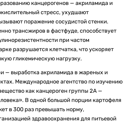
бразованию канцерогенов — акриламида и
окислительный стресс, ухудшают
вызывают поражение сосудистой стенки.
енно трансжиров в фастфуде, способствует
улинорезистентности при частом
арке разрушается клетчатка, что ускоряет
окую гликемическую нагрузку.
ри — выработка акриламида в жареных и
ктах. Международное агентство по изучению
 вещество как канцероген группы 2А —
ловека». В одной большой порции картофеля
ет в 300 раз превышать норму,
анизацией здравоохранения для питьевой