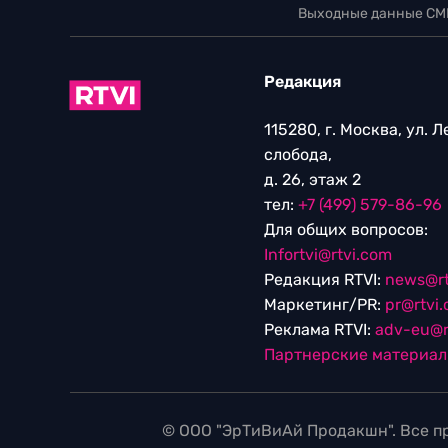
Выходные данные СМ
Редакция
115280, г. Москва, ул. 
слобода,
д. 26, этаж 2
тел:
+7 (499) 579-86-96
Для общих вопросов:
Infortvi@rtvi.com
Редакция RTVI:
news@rt
Маркетинг/PR:
pr@rtvi
Реклама RTVI:
adv-eu@r
Партнерские материа
© ООО "ЭрТиВиАй Продакшн". Все пр