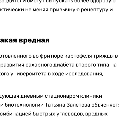
водители смогут выпускать более здоровую
актически не меняя привычную рецептуру и
такая вредная
отовленного во фритюре картофеля трижды в
развития сахарного диабета второго типа на
ого университета в ходе исследования,
едующая дневным стационаром клиники
и биотехнологии Татьяна Залетова объясняет:
 комбинацией быстрых углеводов, вредных