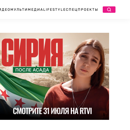
ИДЕО
МУЛЬТИМЕДИА
LIFESTYLE
СПЕЦПРОЕКТЫ