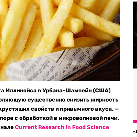
та Иллинойса в Урбана-Шампейн (США)
воляющую существенно снизить жирность
хрустящих свойств и привычного вкуса, —
юре с обработкой в микроволновой печи.
рнале
Current Research in Food Science
«