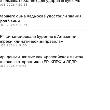
спользовать Starlink для ударов вглубь РФ
7.08.2026 / 20:58
таршего сына Кадырова удостоили звания
ероя Чечни
.08.2026 / 20:31
РГ финансировала бурение в Амазонии
опреки климатическим правилам
.08.2026 / 19:50
ир, деньги, жилье: как «российская мечта»
асколола сторонников ЕР, КПРФ и ЛДПР
.08.2026 / 19:33