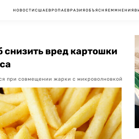
НОВОСТИ
США
ЕВРОПА
ЕВРАЗИЯ
ОБЪЯСНЯЕМ
МНЕНИЯ
В
б снизить вред картошки
уса
тся при совмещении жарки с микроволновкой