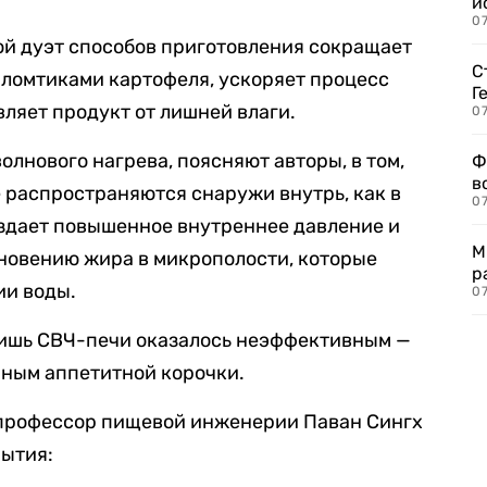
и
0
ой дуэт способов приготовления сокращает
С
 ломтиками картофеля, ускоряет процесс
Г
вляет продукт от лишней влаги.
07
лнового нагрева, поясняют авторы, в том,
Ф
в
е распространяются снаружи внутрь, как в
07
оздает повышенное внутреннее давление и
М
новению жира в микрополости, которые
р
ии воды.
07
лишь СВЧ-печи оказалось неэффективным —
ным аппетитной корочки.
профессор пищевой инженерии Паван Сингх
рытия: